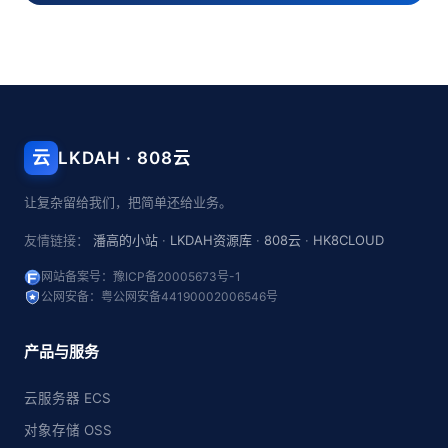
云
LKDAH · 808云
让复杂留给我们，把简单还给业务。
友情链接：
潘高的小站
·
LKDAH资源库
·
808云
·
HK8CLOUD
网站备案号：豫ICP备20005673号-1
公网安备：粤公网安备44190002006546号
产品与服务
云服务器 ECS
对象存储 OSS